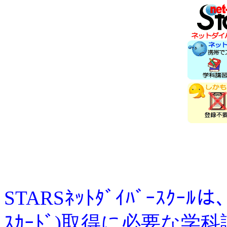
STARSﾈｯﾄﾀﾞｲﾊﾞｰｽｸｰﾙは、
ｽｶｰﾄﾞ)取得に必要な