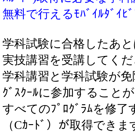
無料で行えるﾓﾊﾞｲﾙﾀﾞｲﾋﾞ
学科試験に合格したあとは、ﾈ
実技講習を受講してくだ
学科講習と学科試験が免除
ｸﾞｽｸｰﾙに参加すること
すべてのﾌﾟﾛｸﾞﾗﾑを修了すると
（Cｶｰﾄﾞ）が取得できま