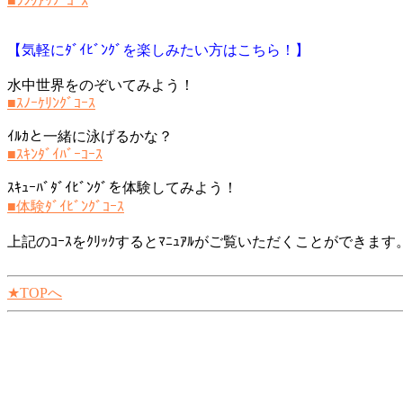
■ﾗﾝｸｱｯﾌﾟｺｰｽ
【気軽にﾀﾞｲﾋﾞﾝｸﾞを楽しみたい方はこちら！】
水中世界をのぞいてみよう！
■ｽﾉｰｹﾘﾝｸﾞｺｰｽ
ｲﾙｶと一緒に泳げるかな？
■ｽｷﾝﾀﾞｲﾊﾞｰｺｰｽ
ｽｷｭｰﾊﾞﾀﾞｲﾋﾞﾝｸﾞを体験してみよう！
■体験ﾀﾞｲﾋﾞﾝｸﾞｺｰｽ
上記のｺｰｽをｸﾘｯｸするとﾏﾆｭｱﾙがご覧いただくことができ
★TOPへ