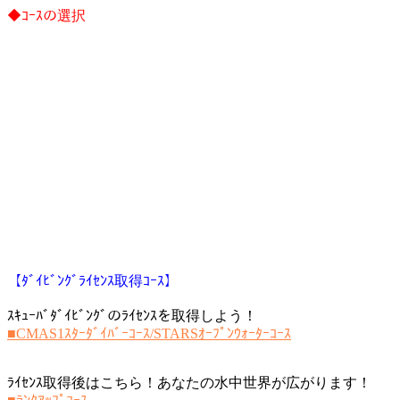
◆ｺｰｽの選択
【ﾀﾞｲﾋﾞﾝｸﾞﾗｲｾﾝｽ取得ｺｰｽ】
ｽｷｭｰﾊﾞﾀﾞｲﾋﾞﾝｸﾞのﾗｲｾﾝｽを取得しよう！
■CMAS1ｽﾀｰﾀﾞｲﾊﾞｰｺｰｽ/STARSｵｰﾌﾟﾝｳｫｰﾀｰｺｰｽ
ﾗｲｾﾝｽ取得後はこちら！あなたの水中世界が広がります！