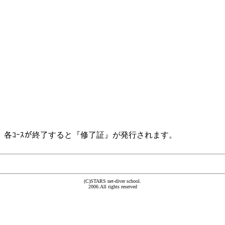
ます。各ｺｰｽが終了すると『修了証』が発行されます。
(C)STARS net-diver school.
2006.All rights reserved