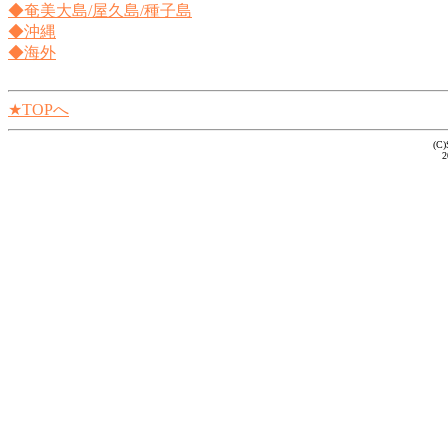
◆奄美大島/屋久島/種子島
◆沖縄
◆海外
★TOPへ
(C)
2