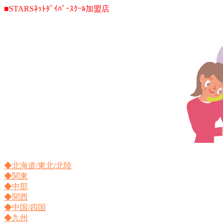
■STARSﾈｯﾄﾀﾞｲﾊﾞｰｽｸｰﾙ加盟店
◆北海道/東北/北陸
◆関東
◆中部
◆関西
◆中国/四国
◆九州