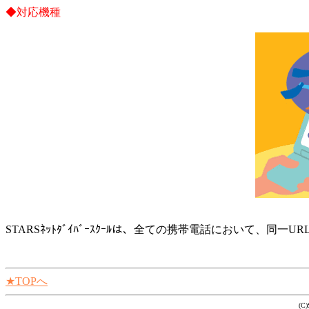
◆対応機種
STARSﾈｯﾄﾀﾞｲﾊﾞｰｽｸｰﾙは、全ての携帯電話において、同
★TOPへ
(C)